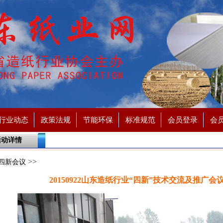
行业动态
政策法规
节能环保
标准规范
会员登录
会
活动详情
>>
四新会议
20150922山东造纸行业“四新”技术交流及推广会